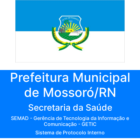
Prefeitura Municipal
de Mossoró/RN
Secretaria da Saúde
SEMAD - Gerência de Tecnologia da Informação e
Comunicação - GETIC
Sistema de Protocolo Interno